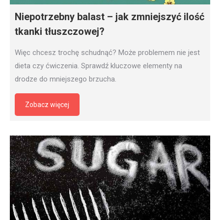
Niepotrzebny balast – jak zmniejszyć ilość
tkanki tłuszczowej?
Więc chcesz trochę schudnąć? Może problemem nie jest
dieta czy ćwiczenia. Sprawdź kluczowe elementy na
drodze do mniejszego brzucha.
Zobacz więcej