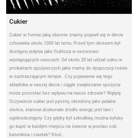
Cukier
Cukier w formie jaką obecnie znamy, pojawił się w diecie
człowieka około 1000 lat temu. Przed tym okresem był
dostępny jedynie jako fruktoza w sezonowo
występujących owocach. Od około 20 lat udział cukru w
produktach spożywczych jakie mamy do dyspozycji rośnie
w zastraszającym tempie. Czy pojawienie się tego
składnika w naszej diecie i ciągłe zwiększanie spożycia
może pozostać bez wpływu na nasze zdrowie? Wątpię.
Oczywiście cukier jest pyszny, określony jako jadalne
słońce, stanowi doskonałe źródło energii, jest tani i
ogólnodostępny. Czy gdyby był szkodliwy, można byłoby
go kupić w każdym miejscu na świecie w postaci coli,
batoników i ciastek? Ktoś…