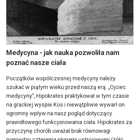
Medycyna - jak nauka pozwoliła nam
poznać nasze ciała
Początków współczesnej medycyny należy
szukać w piątym wieku przed naszą erą. „Ojciec
medycyny”, Hipokrates praktykował w tym czasie
na grackiej wyspie Kos i niewątpliwie wywarł on
ogromny wpływ na nasz pogląd dotyczący
prawidłowego funkcjonowania ciała. Hipokrates za
przyczynę chorób uważał brak równowagi
pomiędzy czterema płynami ustrojowymi (żółć