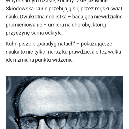
W tym samym czasie, kobiety takie jak Marie
Skłodowska-Curie przebijają się przez męski świat
nauki. Dwukrotna noblistka – badająca niewidzialne
promieniowanie – umiera na chorobę, której
przyczynę sama odkryła.
Kuhn pisze o „paradygmatach” – pokazując, że
nauka to nie tylko marsz ku prawdzie, ale też walka
idei i zmiana punktu widzenia.