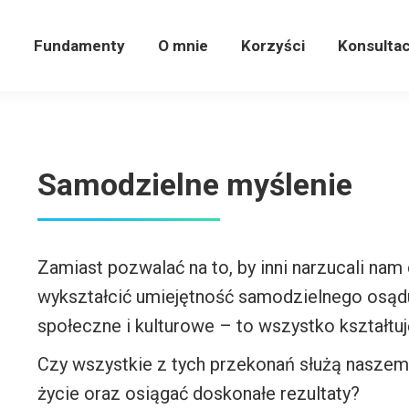
e
Fundamenty
O mnie
Korzyści
Konsulta
e
Fundamenty
O mnie
Korzyści
Konsultac
Samodzielne myślenie
Zamiast pozwalać na to, by inni narzucali na
wykształcić umiejętność samodzielnego osądu
społeczne i kulturowe – to wszystko kształtuj
Czy wszystkie z tych przekonań służą naszem
życie oraz osiągać doskonałe rezultaty?