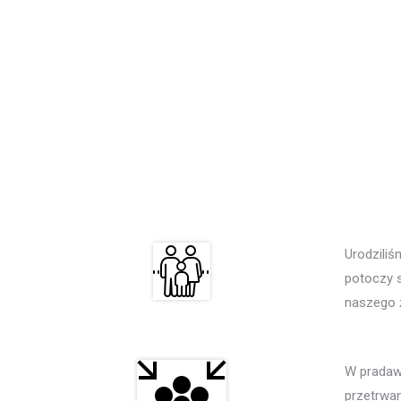
Urodziliś
potoczy s
naszego ż
W pradaw
przetrwan