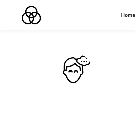
Hom
Hom