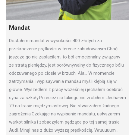
Mandat
Dostałem mandat w wysokości 400 złotych za
przekroczenie prętkości w terenie zabudowanym.Choć
jeszcze go nie zapłaciłem, to ból emocjonalny związany
ze stratą pieniędzy, jest porównywalny do fizycznego bólu
odczuwanego po ciosie w brzuch. Ała… W momencie
zatrzymania i wypisaywania mandau myśli kłębią się w
głowie. Wyszedłem z pracy wcześniej i jechałem odebrać
syna za szkoły.Przecież nic takiego nie zrobiłem. Jechałem
79 na trasie międzymiastowej. Nie stwarzałem żadnego
zagrożenia.Czekając na wypisanie mandatu, usłyszałem
warkot silnika i zobaczyłem pędzące po tej samej trasie
Audi. Minął nas z dużo wyższą prędkością. Wruuuuum…