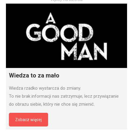
Wiedza to za mało
Wiedza rzadko wystarcza do zmiany.
To nie brak informacji nas zatrzymuje, lecz przywiązanie
do obrazu siebie, który nie chce się zmienić.
Zobacz więcej