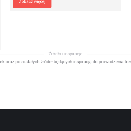
Zobacz więcej
Źródła i inspiracje
k oraz pozostałych źródeł będących inspiracją do prowadzenia tren