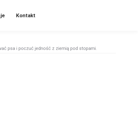
cje
Kontakt
je
Kontakt
wać psa i poczuć jedność z ziemią pod stopami.