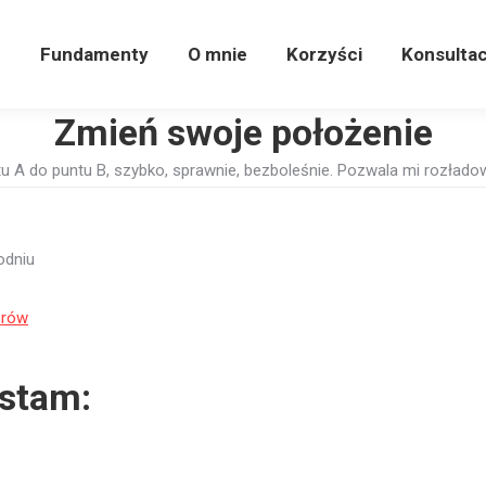
e
Fundamenty
O mnie
Korzyści
Konsulta
e
Fundamenty
O mnie
Korzyści
Konsultac
Zmień swoje położenie
tu A do puntu B, szybko, sprawnie, bezboleśnie. Pozwala mi rozłado
odniu
orów
ystam: