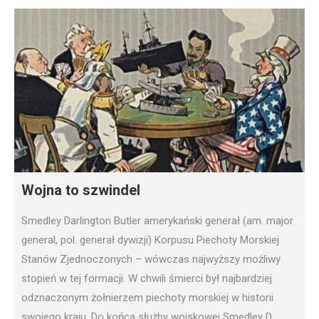
Wojna to szwindel
Smedley Darlington Butler amerykański generał (am. major
general, pol. generał dywizji) Korpusu Piechoty Morskiej
Stanów Zjednoczonych – wówczas najwyższy możliwy
stopień w tej formacji. W chwili śmierci był najbardziej
odznaczonym żołnierzem piechoty morskiej w historii
swojego kraju. Do końca służby wojskowej Smedley D.