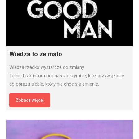
Wiedza to za mało
Wiedza rzadko wystarcza do zmiany.
To nie brak informacji nas zatrzymuje, lecz przywiązanie
do obrazu siebie, który nie chce się zmienić.
Zobacz więcej