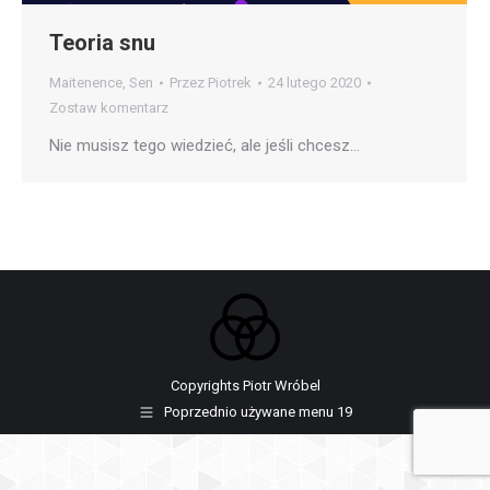
Teoria snu
Maitenence
,
Sen
Przez
Piotrek
24 lutego 2020
Zostaw komentarz
Nie musisz tego wiedzieć, ale jeśli chcesz…
Copyrights Piotr Wróbel
Poprzednio używane menu 19