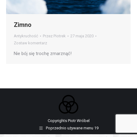
Zimno
Antykruchość
Przez
Piotrek
27 maja 2020
Zostaw komentarz
Nie bój się trochę zmarznąć!
Copyrights Piotr Wróbel
Poprzednio używane menu 19