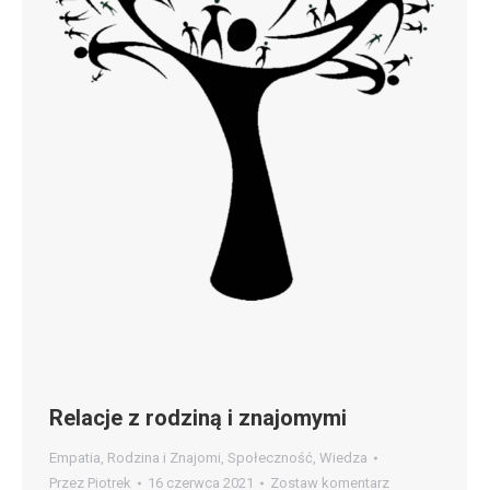
Relacje z rodziną i znajomymi
Empatia
,
Rodzina i Znajomi
,
Społeczność
,
Wiedza
Przez
Piotrek
16 czerwca 2021
Zostaw komentarz