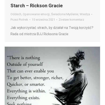
Starch – Rickson Gracie
Oddech
,
Opanowanie emocji
,
Świadome Myślenie
,
Wiedza
Przez
Piotrek
15 września 2021
Zostaw komentarz
Jak wykorzystać strach, by działał na Twoją korzyść?
Rada od mistrza BJJ Ricksona Gracie