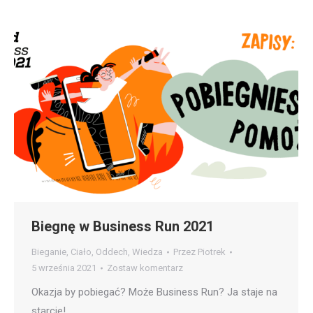
Biegnę w Business Run 2021
Bieganie
,
Ciało
,
Oddech
,
Wiedza
Przez
Piotrek
5 września 2021
Zostaw komentarz
Okazja by pobiegać? Może Business Run? Ja staje na
starcie!