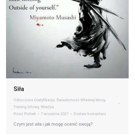
Siła
Odroczona Gratyfikacja
,
Świadomość Własnej Mocy
,
Trening Siłowy
,
Wiedza
Przez
Piotrek
7 września 2021
Zostaw komentarz
Czym jest siła i jak mogę ocenić swoją?