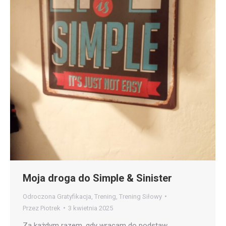
Moja droga do Simple & Sinister
Odroczona Gratyfikacja
,
Trening
,
Trening Siłowy
Przez
Piotrek
3 kwietnia 2025
Za każdym razem, gdy wracam do podstaw,