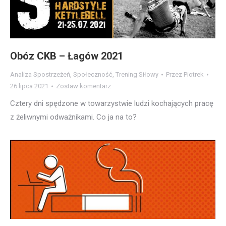
Obóz CKB – Łagów 2021
Analiza Spostrzeżeń
,
Społeczność
,
Trening Siłowy
Przez
Piotrek
26 lipca 2021
Zostaw komentarz
Cztery dni spędzone w towarzystwie ludzi kochających pracę
z żeliwnymi odważnikami. Co ja na to?