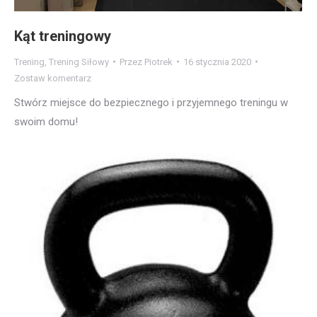
Kąt treningowy
Trening
,
Trening Siłowy
Przez
Piotrek
16 stycznia 2020
Zostaw komentarz
Stwórz miejsce do bezpiecznego i przyjemnego treningu w
swoim domu!