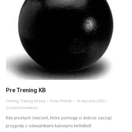
Pre Trening KB
Trening
,
Trening Siłowy
Przez
Piotrek
16 stycznia 2020
Zostaw komentarz
Kila prostych ćwiczeń, które pomogę ci dobrze zacząć
przygodę z odważnikami kulowymi kettelbell.