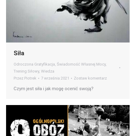
Siła
Odroczona Gratyfikacja
,
Świadomość Własnej Mocy
,
Trening Siłowy
,
Wiedza
Przez
Piotrek
7 września 2021
Zostaw komentarz
Czym jest siła i jak mogę ocenić swoją?