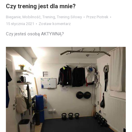
Czy trening jest dla mnie?
Bieganie
,
Mobilność
,
Trening
,
Trening Siłowy
Przez
Piotrek
15 stycznia 2021
Zostaw komentarz
Czy jesteś osobą AKTYWNĄ?