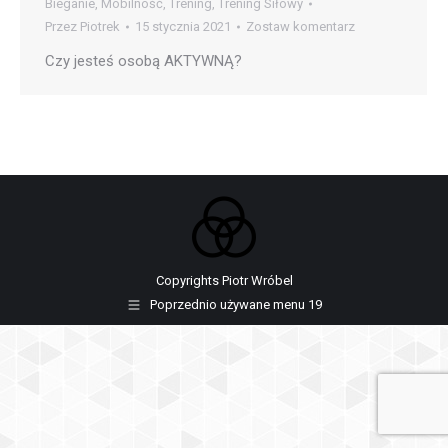
Bieganie
,
Mobilność
,
Trening
,
Trening Siłowy
Przez
Piotrek
15 stycznia 2021
Zostaw komentarz
Czy jesteś osobą AKTYWNĄ?
Copyrights Piotr Wróbel
Poprzednio używane menu 19