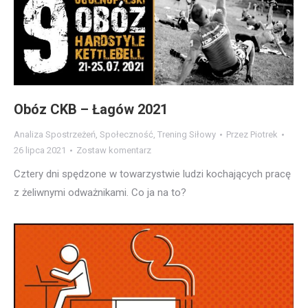
Obóz CKB – Łagów 2021
Analiza Spostrzeżeń
,
Społeczność
,
Trening Siłowy
Przez
Piotrek
26 lipca 2021
Zostaw komentarz
Cztery dni spędzone w towarzystwie ludzi kochających pracę
z żeliwnymi odważnikami. Co ja na to?