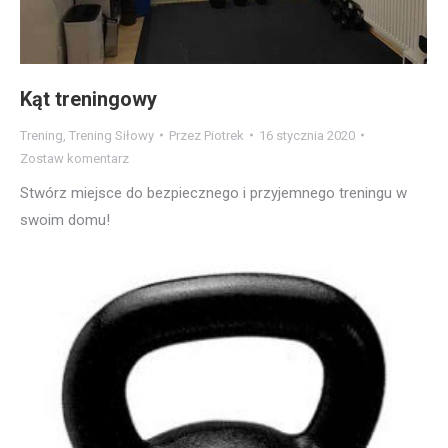
Kąt treningowy
Trening
,
Trening Siłowy
Przez
Piotrek
16 stycznia 2020
Zostaw komentarz
Stwórz miejsce do bezpiecznego i przyjemnego treningu w
swoim domu!