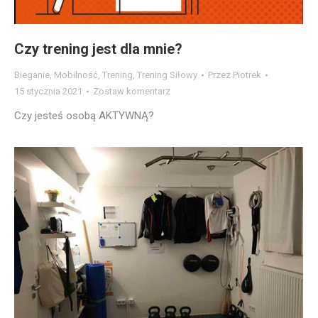
Czy trening jest dla mnie?
Bieganie
,
Mobilność
,
Trening
,
Trening Siłowy
Przez
Piotrek
15 stycznia 2021
Zostaw komentarz
Czy jesteś osobą AKTYWNĄ?