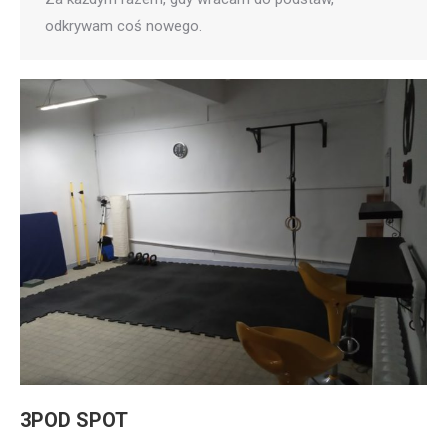
odkrywam coś nowego.
3POD SPOT