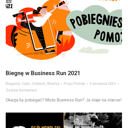
Biegnę w Business Run 2021
Bieganie
,
Ciało
,
Oddech
,
Wiedza
Przez
Piotrek
5 września 2021
Zostaw komentarz
Okazja by pobiegać? Może Business Run? Ja staje na starcie!