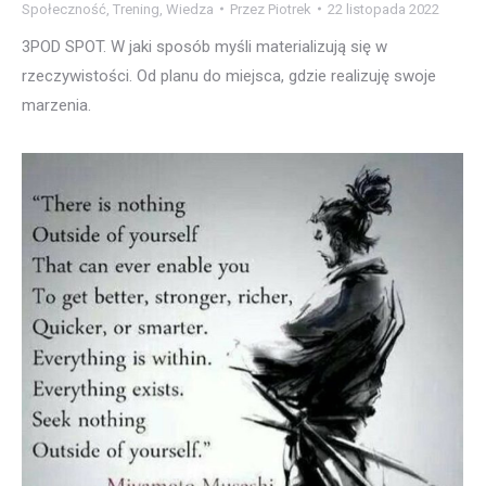
Społeczność
,
Trening
,
Wiedza
Przez
Piotrek
22 listopada 2022
3POD SPOT. W jaki sposób myśli materializują się w
rzeczywistości. Od planu do miejsca, gdzie realizuję swoje
marzenia.