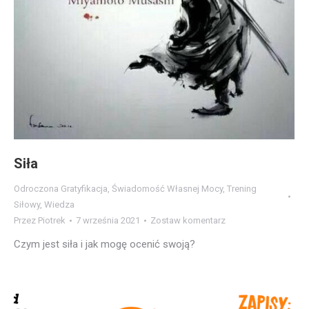
Siła
Odroczona Gratyfikacja
,
Świadomość Własnej Mocy
,
Trening
Siłowy
,
Wiedza
Przez
Piotrek
7 września 2021
Zostaw komentarz
Czym jest siła i jak mogę ocenić swoją?