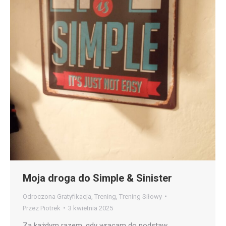
Moja droga do Simple & Sinister
Odroczona Gratyfikacja
,
Trening
,
Trening Siłowy
Przez
Piotrek
3 kwietnia 2025
Za każdym razem, gdy wracam do podstaw,