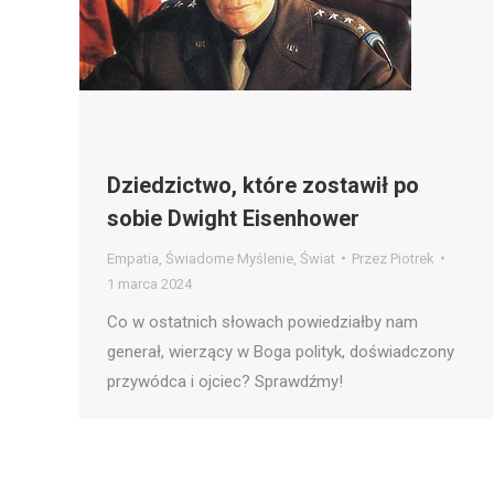
Dziedzictwo, które zostawił po
sobie Dwight Eisenhower
Empatia
,
Świadome Myślenie
,
Świat
Przez
Piotrek
1 marca 2024
Co w ostatnich słowach powiedziałby nam
generał, wierzący w Boga polityk, doświadczony
przywódca i ojciec? Sprawdźmy!