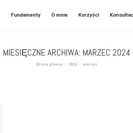
e
Fundamenty
O mnie
Korzyści
Konsulta
e
Fundamenty
O mnie
Korzyści
Konsultac
MIESIĘCZNE ARCHIWA:
MARZEC 2024
Jesteś tutaj:
Strona główna
2024
marzec