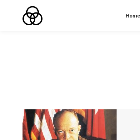
Hom
Hom