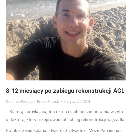
8-12 miesiący po zabiegu rekonstrukcji ACL
Kolano
,
Wiedza
Przez
Piotrek
4 stycznia 2024
… Klamrą zamykającą ten okres niech będzie ostatnia wizyta
u doktora, który przeprowadzał zabieg rekonstrukcji więzadła.
Po obejrzeniu kolana, stwierdził: „Świetnie. Może Pan jechać