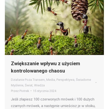
Zwiększanie wpływu z użyciem
kontrolowanego chaosu
Działanie Poza Transem
,
Media
,
Perspektywa
,
Świadome
Myślenie
,
Świat
,
Wiedza
Przez
Piotrek
15 stycznia 2024
Jeśli złapiesz 100 czerwonych mrówek i 100 dużych
czarnych mrówek, a następnie umieścisz je w słoiku,