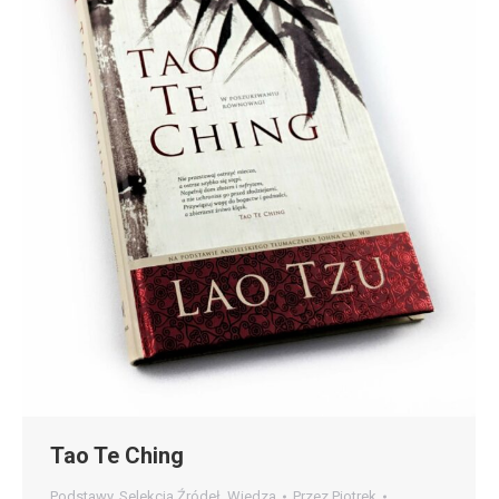
Tao Te Ching
Podstawy
,
Selekcja Źródeł
,
Wiedza
Przez
Piotrek