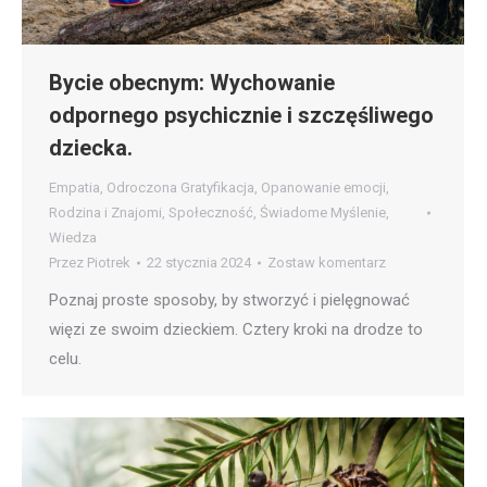
Bycie obecnym: Wychowanie
odpornego psychicznie i szczęśliwego
dziecka.
Empatia
,
Odroczona Gratyfikacja
,
Opanowanie emocji
,
Rodzina i Znajomi
,
Społeczność
,
Świadome Myślenie
,
Wiedza
Przez
Piotrek
22 stycznia 2024
Zostaw komentarz
Poznaj proste sposoby, by stworzyć i pielęgnować
więzi ze swoim dzieckiem. Cztery kroki na drodze to
celu.