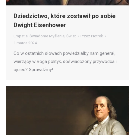
Dziedzictwo, które zostawił po sobie
Dwight Eisenhower
Empatia
,
Świadome Myślenie
,
Świat
Przez
Piotrek
1 marca 2024
Co w ostatnich słowach powiedziałby nam generał,
wierzący w Boga polityk, doświadczony przywódca i
ojciec? Sprawdźmy!