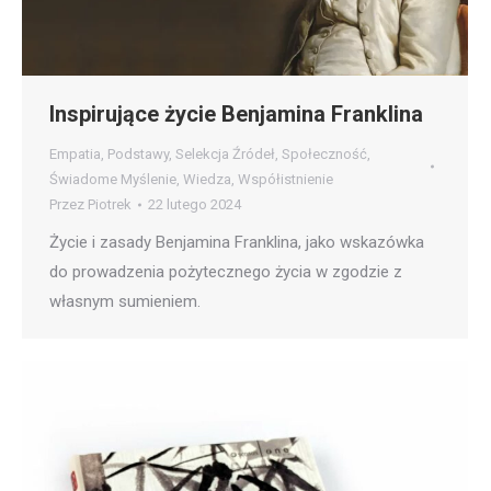
Inspirujące życie Benjamina Franklina
Empatia
,
Podstawy
,
Selekcja Źródeł
,
Społeczność
,
Świadome Myślenie
,
Wiedza
,
Współistnienie
Przez
Piotrek
22 lutego 2024
Życie i zasady Benjamina Franklina, jako wskazówka
do prowadzenia pożytecznego życia w zgodzie z
własnym sumieniem.