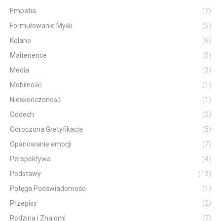
Empatia
(7)
Formułowanie Myśli
(5)
Kolano
(6)
Maitenence
(5)
Media
(3)
Mobilność
(1)
Nieskończoność
(1)
Oddech
(2)
Odroczona Gratyfikacja
(5)
Opanowanie emocji
(7)
Perspektywa
(4)
Podstawy
(13)
Potęga Podświadomości
(1)
Przepisy
(2)
Rodzina i Znajomi
(7)