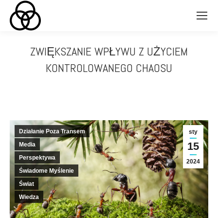
ZWIĘKSZANIE WPŁYWU Z UŻYCIEM
KONTROLOWANEGO CHAOSU
Jesteś tutaj:
Działanie Poza Transem
sty
15
Media
Perspektywa
2024
Świadome Myślenie
Świat
Wiedza