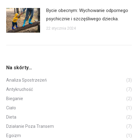
Bycie obecnym: Wychowanie odpornego
psychicznie i szczęśliwego dziecka.
22 stycznia 2024
Na skórty…
Analiza Spostrzeżeń
(3)
Antykruchość
(7)
Bieganie
(2)
Ciało
(1)
Dieta
(2)
Działanie Poza Transem
(7)
Egoizm
(1)