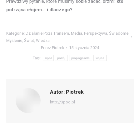
Prawdziwy pytanie, które musimy sobie zadać, brzmi:
kto
potrząsa słojem… i dlaczego?
Kategorie:
Działanie Poza Transem
,
Media
,
Perspektywa
,
Świadome
Myślenie
,
Świat
,
Wiedza
Przez
Piotrek
15 stycznia 2024
Tagi:
myśl
pokój
propaganda
wojna
Autor:
Piotrek
http://3pod.pl