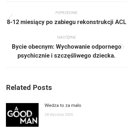
Nawigacja
POPRZEDNIE
wpisów
8-12 miesiący po zabiegu rekonstrukcji ACL
Poprzedni
wpis:
NASTĘPNE
Bycie obecnym: Wychowanie odpornego
Następny
psychicznie i szczęśliwego dziecka.
wpis:
Related Posts
Wiedza to za mało
28 stycznia 2026