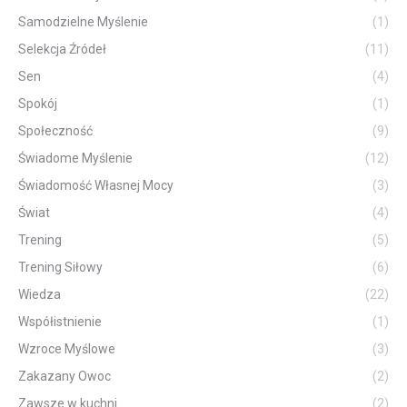
Samodzielne Myślenie
(1)
Selekcja Źródeł
(11)
Sen
(4)
Spokój
(1)
Społeczność
(9)
Świadome Myślenie
(12)
Świadomość Własnej Mocy
(3)
Świat
(4)
Trening
(5)
Trening Siłowy
(6)
Wiedza
(22)
Współistnienie
(1)
Wzroce Myślowe
(3)
Zakazany Owoc
(2)
Zawsze w kuchni
(2)