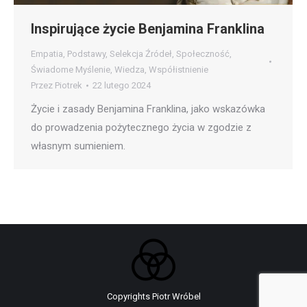
Inspirujące życie Benjamina Franklina
Empatia
,
Podstawy
,
Selekcja Źródeł
,
Społeczność
,
Świadome Myślenie
,
Wiedza
,
Współistnienie
Przez
Piotrek
22 lutego 2024
Życie i zasady Benjamina Franklina, jako wskazówka
do prowadzenia pożytecznego życia w zgodzie z
własnym sumieniem.
Copyrights Piotr Wróbel