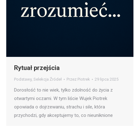
Rytuał przejścia
Podstawy
,
Selekcja Źródeł
Przez
Piotrek
29 lipca 2025
Dorosłość to nie wiek, tylko zdolność do życia z
otwartymi oczami. W tym liście Wujek Piotrek
opowiada o dojrzewaniu, strachu i sile, która
przychodzi, gdy akceptujemy to, co nieuniknione