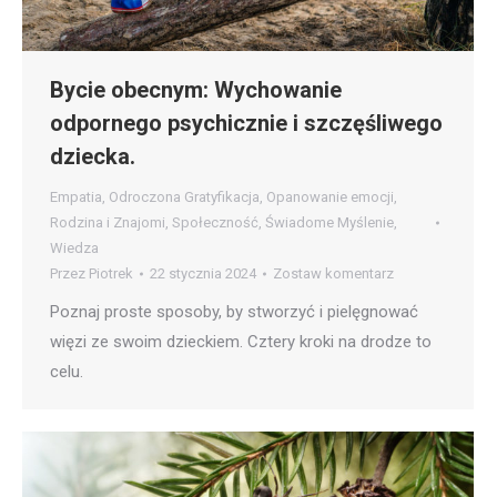
Bycie obecnym: Wychowanie
odpornego psychicznie i szczęśliwego
dziecka.
Empatia
,
Odroczona Gratyfikacja
,
Opanowanie emocji
,
Rodzina i Znajomi
,
Społeczność
,
Świadome Myślenie
,
Wiedza
Przez
Piotrek
22 stycznia 2024
Zostaw komentarz
Poznaj proste sposoby, by stworzyć i pielęgnować
więzi ze swoim dzieckiem. Cztery kroki na drodze to
celu.