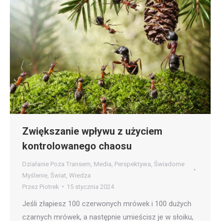
Zwiększanie wpływu z użyciem
kontrolowanego chaosu
Działanie Poza Transem
,
Media
,
Perspektywa
,
Świadome
Myślenie
,
Świat
,
Wiedza
Przez
Piotrek
15 stycznia 2024
Jeśli złapiesz 100 czerwonych mrówek i 100 dużych
czarnych mrówek, a następnie umieścisz je w słoiku,