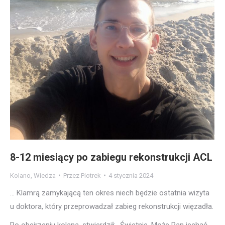
8-12 miesiący po zabiegu rekonstrukcji ACL
Kolano
,
Wiedza
Przez
Piotrek
4 stycznia 2024
… Klamrą zamykającą ten okres niech będzie ostatnia wizyta
u doktora, który przeprowadzał zabieg rekonstrukcji więzadła.
Po obejrzeniu kolana, stwierdził: „Świetnie. Może Pan jechać