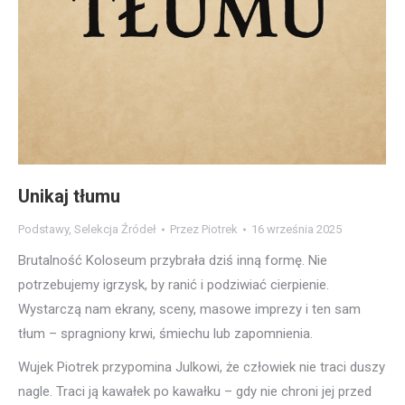
Unikaj tłumu
Podstawy
,
Selekcja Źródeł
Przez
Piotrek
16 września 2025
Brutalność Koloseum przybrała dziś inną formę. Nie
potrzebujemy igrzysk, by ranić i podziwiać cierpienie.
Wystarczą nam ekrany, sceny, masowe imprezy i ten sam
tłum – spragniony krwi, śmiechu lub zapomnienia.
Wujek Piotrek przypomina Julkowi, że człowiek nie traci duszy
nagle. Traci ją kawałek po kawałku – gdy nie chroni jej przed