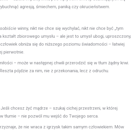
wybuchnąć agresją, śmiechem, paniką czy okrucieństwem.
sobiście
winny, nikt nie chce się wychylać, nikt nie chce być „tym
a kształt zbiorowego umysłu – ale jest to umysł ubogi, uproszczony
ie człowiek obniża się do niższego poziomu świadomości – łatwiej
ej pierwotnie.
miłości – może w następnej chwili przerodzić się w tłum żądny krwi.
Reszta pójdzie za nim, nie z przekonania, lecz z odruchu.
w. Jeśli chcesz żyć mądrze – szukaj cichej przestrzeni, w której
 w tłumie – nie pozwól mu wejść do Twojego serca.
 przyznaje, że nie wraca z igrzysk takim samym człowiekiem. Mów