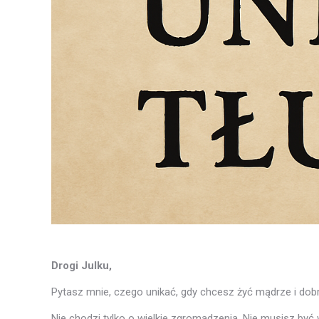
Drogi Julku,
Pytasz mnie, czego unikać, gdy chcesz żyć mądrze i do
Nie chodzi tylko o wielkie zgromadzenia. Nie musisz być