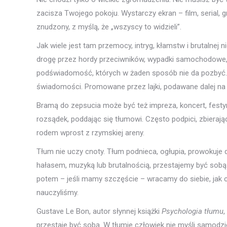
zacisza Twojego pokoju. Wystarczy ekran – film, serial, 
znudzony, z myślą, że „wszyscy to widzieli”.
Jak wiele jest tam przemocy, intryg, kłamstw i brutalnej
drogę przez hordy przeciwników, wypadki samochodowe,
podświadomość, których w żaden sposób nie da pozbyć. T
świadomości. Promowane przez lajki, podawane dalej na
Bramą do zepsucia może być też impreza, koncert, festyn
rozsądek, poddając się tłumowi. Często podpici, zbierający
rodem wprost z rzymskiej areny.
Tłum nie uczy cnoty. Tłum podnieca, ogłupia, prowokuje
hałasem, muzyką lub brutalnością, przestajemy być sobą. 
potem – jeśli mamy szczęście – wracamy do siebie, jak c
nauczyliśmy.
Gustave Le Bon, autor słynnej książki
Psychologia tłumu
,
przestaje być sobą. W tłumie człowiek nie myśli samodzi