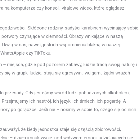
gra na komputerze czy konsoli, viralowe wideo, które oglądasz
 niegodziwości. Skłócone rodziny, sadyści karabinem wycinający sobie
 potwory czyhające w ciemności. Obrazy wnikające w naszą
kwią w nas, nawet, jeśli ich wspomnienia blakną w naszej
 WhatsAppie czy TikToku.
 – miejsca, gdzie pod pozorem zabawy, ludzie tracą swoją naturę i
 się w grupki ludzie, stają się agresywni, wulgarni, żądni wrażeń
 do przesady. Gdy jesteśmy wśród ludzi pobudzonych alkoholem,
Przejmujemy ich nastrój, ich język, ich śmiech, ich pogardę. A
hory po gorączce. Jeśli nie – nosimy w sobie to, czego się od nich
 zauważył, że kiedy jednostka staje się częścią zbiorowości,
elnie – działa impulsywnie, pod wpływem emocji udzielających się