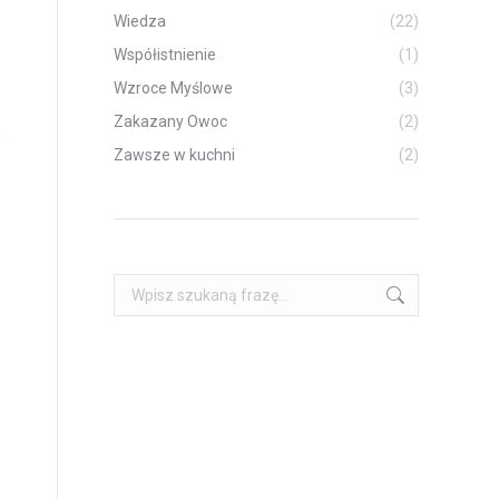
Wiedza
(22)
Współistnienie
(1)
Wzroce Myślowe
(3)
Zakazany Owoc
(2)
,
Zawsze w kuchni
(2)