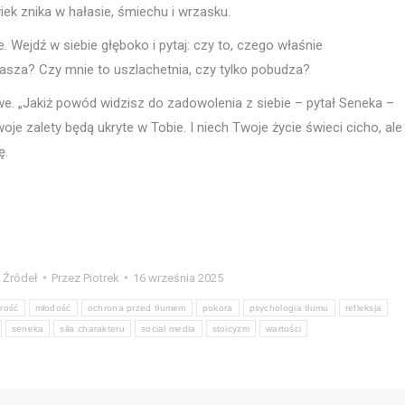
iek znika w hałasie, śmiechu i wrzasku.
e. Wejdź w siebie głęboko i pytaj: czy to, czego właśnie
rasza? Czy mnie to uszlachetnia, czy tylko pobudza?
owe. „Jakiż powód widzisz do zadowolenia z siebie – pytał Seneka –
je zalety będą ukryte w Tobie. I niech Twoje życie świeci cicho, ale
ę.
 Źródeł
Przez
Piotrek
16 września 2025
rość
młodość
ochrona przed tłumem
pokora
psychologia tłumu
refleksja
seneka
siła charakteru
social media
stoicyzm
wartości