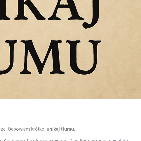
brze. Odpowiem krótko:
unikaj tłumu
.
 w Koloseum, by stracić czujność. Dziś tłum wkracza nawet do