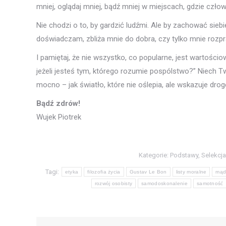
mniej, oglądaj mniej, bądź mniej w miejscach, gdzie człow
Nie chodzi o to, by gardzić ludźmi. Ale by zachować siebi
doświadczam, zbliża mnie do dobra, czy tylko mnie rozp
I pamiętaj, że nie wszystko, co popularne, jest wartości
jeżeli jesteś tym, którego rozumie pospólstwo?” Niech Two
mocno – jak światło, które nie oślepia, ale wskazuje drog
Bądź zdrów!
Wujek Piotrek
Kategorie:
Podstawy
,
Selekcja
Tagi:
etyka
filozofia życia
Gustav Le Bon
listy moralne
mąd
rozwój osobisty
samodoskonalenie
samotność