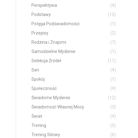
Perspektywa
(4)
Podstawy
(13)
Potęga Podświadomości
(1)
Przepisy
(2)
Rodzina i Znajomi
(7)
Samodzielne Myślenie
(1)
Selekcja Źródeł
(11)
Sen
(4)
Spokój
(1)
Społeczność
(9)
Świadome Myślenie
(12)
Świadomość Własnej Mocy
(3)
Świat
(4)
Trening
(5)
Trening Siłowy
(6)