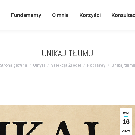
e
Fundamenty
O mnie
Korzyści
Konsulta
e
Fundamenty
O mnie
Korzyści
Konsultac
UNIKAJ TŁUMU
Jesteś tutaj:
Strona główna
Umysł
Selekcja Źródeł
Podstawy
Unikaj tłum
wrz
16
2025