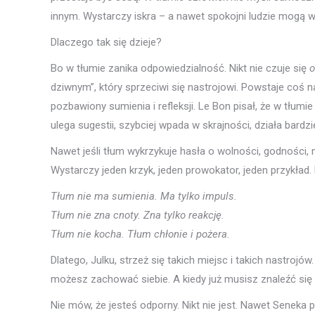
innym. Wystarczy iskra – a nawet spokojni ludzie mogą 
Dlaczego tak się dzieje?
Bo w tłumie zanika odpowiedzialność. Nikt nie czuje się
o
dziwnym”, który sprzeciwi się nastrojowi. Powstaje coś n
pozbawiony sumienia i refleksji. Le Bon pisał, że w tłum
ulega sugestii, szybciej wpada w skrajności, działa bardzi
Nawet jeśli tłum wykrzykuje hasła o wolności, godności, 
Wystarczy jeden krzyk, jeden prowokator, jeden przykład. 
Tłum nie ma sumienia. Ma tylko impuls.
Tłum nie zna cnoty. Zna tylko reakcję.
Tłum nie kocha. Tłum chłonie i pożera.
Dlatego, Julku, strzeż się takich miejsc i takich nastrojó
możesz zachować siebie. A kiedy już musisz znaleźć się
Nie mów, że jesteś odporny. Nikt nie jest. Nawet Seneka