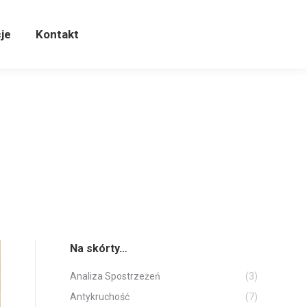
cje
Kontakt
je
Kontakt
u
Na skórty…
Analiza Spostrzeżeń
(3)
Antykruchość
(7)