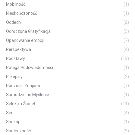
Mobilność
(1)
Nieskończoność
(1)
Oddech
(2)
Odroczona Gratyfikacja
(5)
Opanowanie emocji
(7)
Perspektywa
(4)
Podstawy
(13)
Potęga Podświadomości
(1)
Przepisy
(2)
Rodzina i Znajomi
(7)
Samodzielne Myślenie
(1)
Selekcja Źródeł
(11)
Sen
(4)
Spokój
(1)
Społeczność
(9)