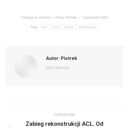
Kategoria:
Kolano
Przez
Piotrek
7 września 2022
Tagi:
ACL
dom
kolano
rehabilitacja
Autor:
Piotrek
http://3pod.pl
Nawigacja
POPRZEDNIE
wpisów
Zabieg rekonstrukcji ACL. Od