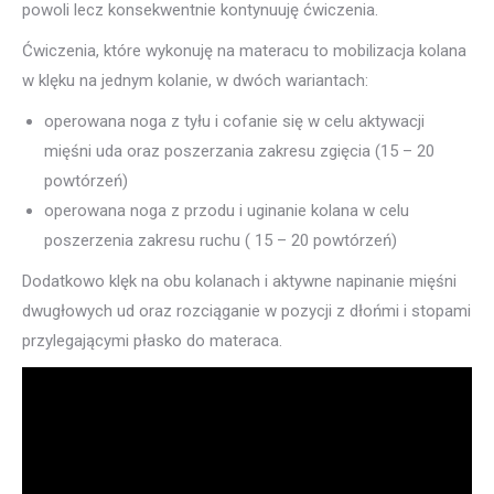
powoli lecz konsekwentnie kontynuuję ćwiczenia.
Ćwiczenia, które wykonuję na materacu to mobilizacja kolana
w klęku na jednym kolanie, w dwóch wariantach:
operowana noga z tyłu i cofanie się w celu aktywacji
mięśni uda oraz poszerzania zakresu zgięcia (15 – 20
powtórzeń)
operowana noga z przodu i uginanie kolana w celu
poszerzenia zakresu ruchu ( 15 – 20 powtórzeń)
Dodatkowo klęk na obu kolanach i aktywne napinanie mięśni
dwugłowych ud oraz rozciąganie w pozycji z dłońmi i stopami
przylegającymi płasko do materaca.