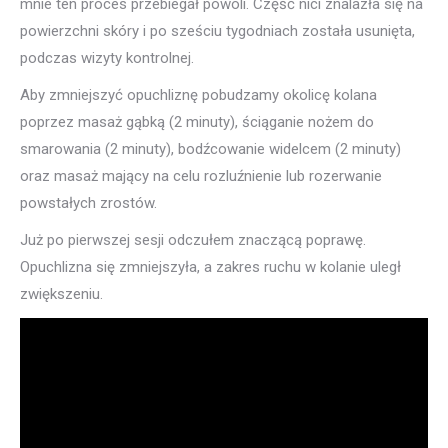
mnie ten proces przebiegał powoli. Część nici znalazła się na
powierzchni skóry i po sześciu tygodniach została usunięta,
podczas wizyty kontrolnej.
Aby zmniejszyć opuchliznę pobudzamy okolicę kolana
poprzez masaż gąbką (2 minuty), ściąganie nożem do
smarowania (2 minuty), bodźcowanie widelcem (2 minuty)
oraz masaż mający na celu rozluźnienie lub rozerwanie
powstałych zrostów.
Już po pierwszej sesji odczułem znaczącą poprawę.
Opuchlizna się zmniejszyła, a zakres ruchu w kolanie uległ
zwiększeniu.