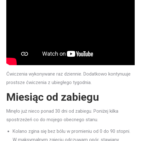
Ćwiczenia wykonywane raz dziennie. Dodatkowo kontynuuje
prostsze ćwiczenia z ubiegłego tygodnia.
Miesiąc od zabiegu
Minęło już nieco ponad 30 dni od zabiegu. Poniżej kilka
spostrzeżeń co do mojego obecnego stanu.
Kolano zgina się bez bólu w promieniu od 0 do 90 stopni.
W maksymalnym zgięciu odczuwam opór, stawiany