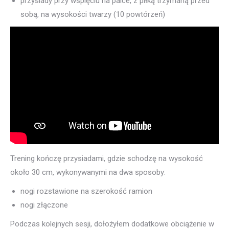
przysiady przy wspięciu na palce, z piłką trzymaną przed
sobą, na wysokości twarzy (10 powtórzeń)
Trening kończę przysiadami, gdzie schodzę na wysokość
około 30 cm, wykonywanymi na dwa sposoby:
nogi rozstawione na szerokość ramion
nogi złączone
Podczas kolejnych sesji, dołożyłem dodatkowe obciążenie w