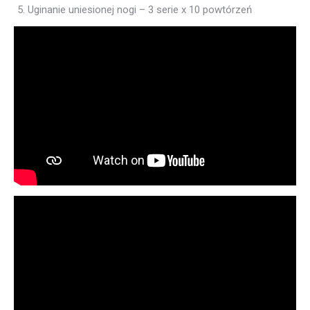
Uginanie uniesionej nogi – 3 serie x 10 powtórzeń