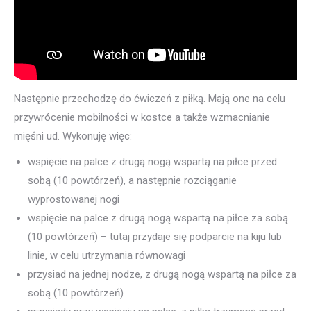
Następnie przechodzę do ćwiczeń z piłką. Mają one na celu
przywrócenie mobilności w kostce a także wzmacnianie
mięśni ud. Wykonuję więc:
wspięcie na palce z drugą nogą wspartą na piłce przed
sobą (10 powtórzeń), a następnie rozciąganie
wyprostowanej nogi
wspięcie na palce z drugą nogą wspartą na piłce za sobą
(10 powtórzeń) – tutaj przydaje się podparcie na kiju lub
linie, w celu utrzymania równowagi
przysiad na jednej nodze, z drugą nogą wspartą na piłce za
sobą (10 powtórzeń)