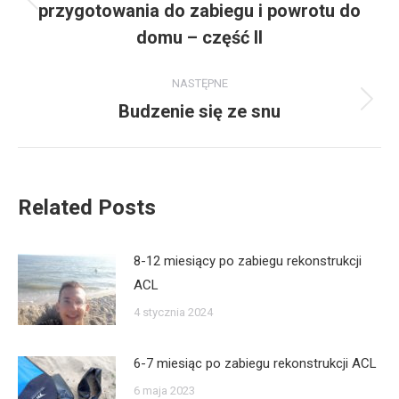
przygotowania do zabiegu i powrotu do
Poprzedni
wpis:
domu – część II
NASTĘPNE
Budzenie się ze snu
Następny
wpis:
Related Posts
8-12 miesiący po zabiegu rekonstrukcji
ACL
4 stycznia 2024
6-7 miesiąc po zabiegu rekonstrukcji ACL
6 maja 2023