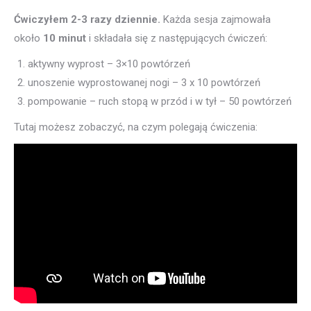
Ćwiczyłem 2-3 razy dziennie.
Każda sesja zajmowała
około
10 minut
i składała się z następujących ćwiczeń:
aktywny wyprost – 3×10 powtórzeń
unoszenie wyprostowanej nogi – 3 x 10 powtórzeń
pompowanie – ruch stopą w przód i w tył – 50 powtórzeń
Tutaj możesz zobaczyć, na czym polegają ćwiczenia: