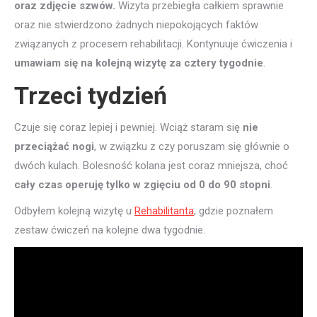
oraz zdjęcie szwów.
Wizyta przebiegła całkiem sprawnie
oraz nie stwierdzono żadnych niepokojących faktów
związanych z procesem rehabilitacji. Kontynuuje ćwiczenia i
umawiam się na kolejną wizytę za cztery tygodnie
.
Trzeci tydzień
Czuje się coraz lepiej i pewniej. Wciąż staram się
nie
przeciążać nogi
, w związku z czy poruszam się głównie o
dwóch kulach. Bolesność kolana jest coraz mniejsza, choć
cały czas operuję tylko w zgięciu od 0 do 90 stopni
.
Odbyłem kolejną wizytę u
Rehabilitanta
, gdzie poznałem
zestaw ćwiczeń na kolejne dwa tygodnie.