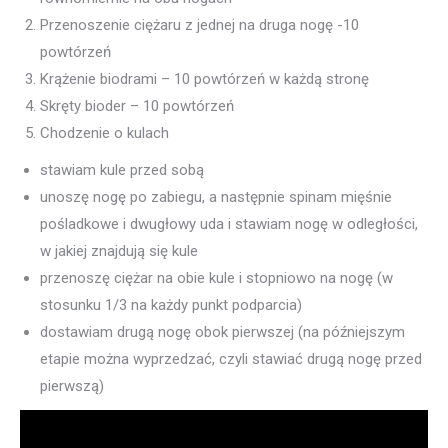
Przenoszenie ciężaru z jednej na druga nogę -10
powtórzeń
Krążenie biodrami – 10 powtórzeń w każdą stronę
Skręty bioder – 10 powtórzeń
Chodzenie o kulach
stawiam kule przed sobą
unoszę nogę po zabiegu, a następnie spinam mięśnie
pośladkowe i dwugłowy uda i stawiam nogę w odległości,
w jakiej znajdują się kule
przenoszę ciężar na obie kule i stopniowo na nogę (w
stosunku 1/3 na każdy punkt podparcia)
dostawiam drugą nogę obok pierwszej (na późniejszym
etapie można wyprzedzać, czyli stawiać drugą nogę przed
pierwszą)