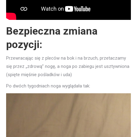
Bezpieczna zmiana
pozycji:
Przewracając się z pleców na bok i na brzuch, przetaczamy
się przez „zdrową” nogę, a noga po zabiegu jest usztywniona
(spięte mięśnie pośladków i uda)
Po dwóch tygodniach noga wyglądała tak: