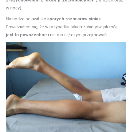
zrezygnowałem z leków przeciwbólowych
( w dzień oraz
w nocy).
Na nodze pojawił się
sporych rozmiarów siniak
.
Dowidziałem się, że w przypadku takich zabiegów jak mój,
jest to powszechne
i nie ma się czym przejmować.