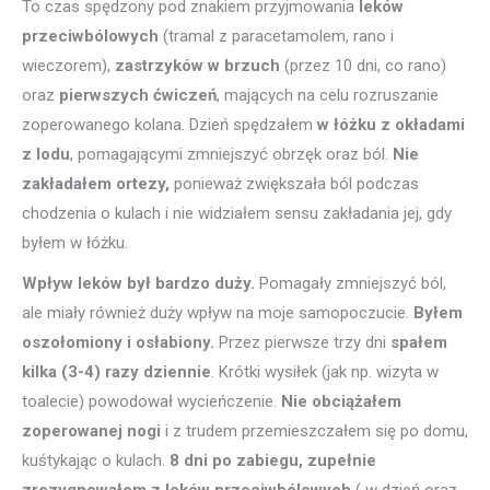
To czas spędzony pod znakiem przyjmowania
leków
przeciwbólowych
(tramal z paracetamolem, rano i
wieczorem),
zastrzyków w brzuch
(przez 10 dni, co rano)
oraz
pierwszych ćwiczeń
, mających na celu rozruszanie
zoperowanego kolana. Dzień spędzałem
w łóżku z okładami
z lodu
, pomagającymi zmniejszyć obrzęk oraz ból.
Nie
zakładałem ortezy,
ponieważ zwiększała ból podczas
chodzenia o kulach i nie widziałem sensu zakładania jej, gdy
byłem w łóżku.
Wpływ leków był bardzo duży.
Pomagały zmniejszyć ból,
ale miały również duży wpływ na moje samopoczucie.
Byłem
oszołomiony i osłabiony.
Przez pierwsze trzy dni
spałem
kilka (3-4) razy dziennie
. Krótki wysiłek (jak np. wizyta w
toalecie) powodował wycieńczenie.
Nie obciążałem
zoperowanej nogi
i z trudem przemieszczałem się po domu,
kuśtykając o kulach.
8 dni po zabiegu, zupełnie