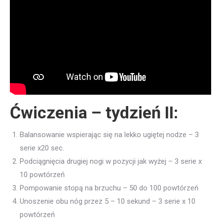
Ćwiczenia – tydzień II:
Balansowanie wspierając się na lekko ugiętej nodze – 3
serie x20 sec.
Podciągnięcia drugiej nogi w pozycji jak wyżej – 3 serie x
10 powtórzeń
Pompowanie stopą na brzuchu – 50 do 100 powtórzeń
Unoszenie obu nóg przez 5 – 10 sekund – 3 serie x 10
powtórzeń