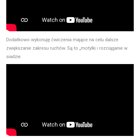
Dodatkowo wykonuję ćwiczenia mające na celu dalsze
zwiększanie zakresu ruchów. Są to „motylki i rozciąganie w
siadzie.