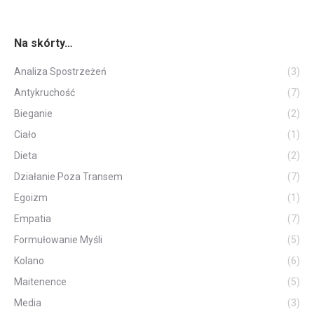
Na skórty…
Analiza Spostrzeżeń
(3)
Antykruchość
(7)
Bieganie
(2)
Ciało
(1)
Dieta
(2)
Działanie Poza Transem
(7)
Egoizm
(1)
Empatia
(7)
Formułowanie Myśli
(5)
Kolano
(6)
Maitenence
(5)
Media
(3)