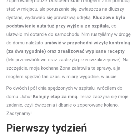
zoperowanej nodze. Dostałem
kule
i mogłem z ich pomocą
stać w miejscu, ale poruszanie się, zwłaszcza na dłuższy
dystans, wydawało się prawdziwą udręką.
Kluczowe było
podstawienie auta tuż przy wyjściu ze szpitala,
co
ułatwiło mi dotarcie do samochodu. Nim ruszyliśmy w drogę
do domu należało
umówić w przychodni wizytę kontrolną
(za dwa tygodnie)
oraz
zrealizować wypisane recepty
(leki przeciwbólowe oraz zastrzyki przeciwzakrzepowe). Na
szczęście, moja kochana Żona załatwiła te sprawy, a ja
mogłem spędzić tan czas, w miarę wygodnie, w aucie.
Po dwóch i pół dnia spędzonych w szpitalu, wróciłem do
domu. Juhu!
Kolejny etap za mną.
Teraz zaczyna się moje
zadanie, czyli ćwiczenia i dbanie o zoperowane kolano.
Zaczynamy!
Pierwszy tydzień