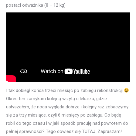
postaci odważnika (8 – 12 kg)
I tak dobiegł końca trzeci miesiąc po zabiegu rekonstrukcji
Okres ten zamykam kolejną wizytą u lekarza, gdzie
usłyszałem, że noga wygląda dobrze i kolejny raz zobaczymy
się za trzy miesiące, czyli 6 miesięcy po zabiegu. Co będę
robił do tego czasu i w jaki sposób pracuję nad powrotem do
pełnej sprawności? Tego dowiesz się TUTAJ. Zapraszam!