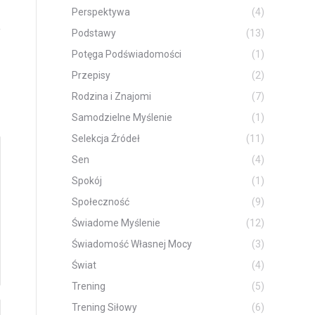
Perspektywa
(4)
Podstawy
(13)
Potęga Podświadomości
(1)
Przepisy
(2)
Rodzina i Znajomi
(7)
Samodzielne Myślenie
(1)
Selekcja Źródeł
(11)
Sen
(4)
Spokój
(1)
Społeczność
(9)
Świadome Myślenie
(12)
Świadomość Własnej Mocy
(3)
Świat
(4)
Trening
(5)
Trening Siłowy
(6)