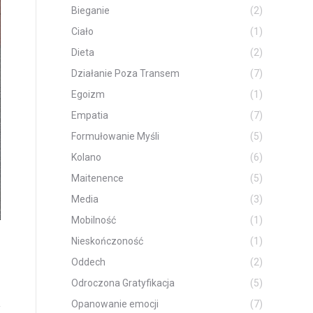
Bieganie
(2)
Ciało
(1)
Dieta
(2)
Działanie Poza Transem
(7)
Egoizm
(1)
Empatia
(7)
Formułowanie Myśli
(5)
Kolano
(6)
Maitenence
(5)
IMG_20200229_154942
Media
(3)
Mobilność
(1)
Nieskończoność
(1)
Oddech
(2)
Odroczona Gratyfikacja
(5)
Opanowanie emocji
(7)