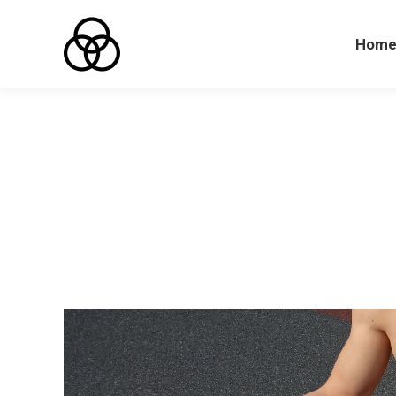
Hom
Hom