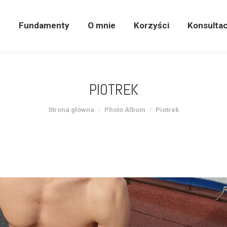
e
Fundamenty
O mnie
Korzyści
Konsulta
e
Fundamenty
O mnie
Korzyści
Konsultac
PIOTREK
Jesteś tutaj:
Strona główna
Photo Album
Piotrek