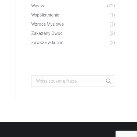
Wiedza
(22)
Współistnienie
(1)
Wzroce Myślowe
(3)
Zakazany Owoc
(2)
Zawsze w kuchni
(2)
Szukaj: