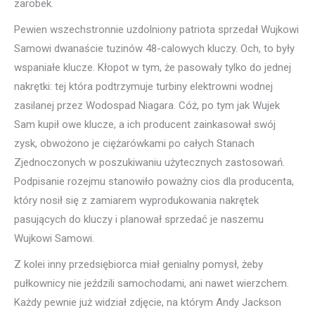
zarobek.
Pewien wszechstronnie uzdolniony patriota sprzedał Wujkowi
Samowi dwanaście tuzinów 48-calowych kluczy. Och, to były
wspaniałe klucze. Kłopot w tym, że pasowały tylko do jednej
nakrętki: tej która podtrzymuje turbiny elektrowni wodnej
zasilanej przez Wodospad Niagara. Cóż, po tym jak Wujek
Sam kupił owe klucze, a ich producent zainkasował swój
zysk, obwożono je ciężarówkami po całych Stanach
Zjednoczonych w poszukiwaniu użytecznych zastosowań.
Podpisanie rozejmu stanowiło poważny cios dla producenta,
który nosił się z zamiarem wyprodukowania nakrętek
pasujących do kluczy i planował sprzedać je naszemu
Wujkowi Samowi.
Z kolei inny przedsiębiorca miał genialny pomysł, żeby
pułkownicy nie jeździli samochodami, ani nawet wierzchem.
Każdy pewnie już widział zdjęcie, na którym Andy Jackson