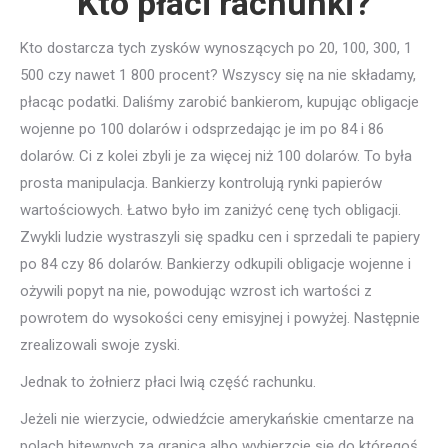
Kto płaci rachunki?
Kto dostarcza tych zysków wynoszących po 20, 100, 300, 1
500 czy nawet 1 800 procent? Wszyscy się na nie składamy,
płacąc podatki. Daliśmy zarobić bankierom, kupując obligacje
wojenne po 100 dolarów i odsprzedając je im po 84 i 86
dolarów. Ci z kolei zbyli je za więcej niż 100 dolarów. To była
prosta manipulacja. Bankierzy kontrolują rynki papierów
wartościowych. Łatwo było im zaniżyć cenę tych obligacji.
Zwykli ludzie wystraszyli się spadku cen i sprzedali te papiery
po 84 czy 86 dolarów. Bankierzy odkupili obligacje wojenne i
ożywili popyt na nie, powodując wzrost ich wartości z
powrotem do wysokości ceny emisyjnej i powyżej. Następnie
zrealizowali swoje zyski.
Jednak to żołnierz płaci lwią część rachunku.
Jeżeli nie wierzycie, odwiedźcie amerykańskie cmentarze na
polach bitewnych za granicą albo wybierzcie się do któregoś