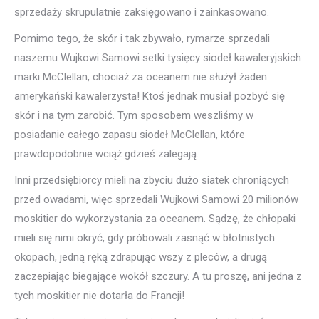
sprzedaży skrupulatnie zaksięgowano i zainkasowano.
Pomimo tego, że skór i tak zbywało, rymarze sprzedali
naszemu Wujkowi Samowi setki tysięcy siodeł kawaleryjskich
marki McClellan, chociaż za oceanem nie służył żaden
amerykański kawalerzysta! Ktoś jednak musiał pozbyć się
skór i na tym zarobić. Tym sposobem weszliśmy w
posiadanie całego zapasu siodeł McClellan, które
prawdopodobnie wciąż gdzieś zalegają.
Inni przedsiębiorcy mieli na zbyciu dużo siatek chroniących
przed owadami, więc sprzedali Wujkowi Samowi 20 milionów
moskitier do wykorzystania za oceanem. Sądzę, że chłopaki
mieli się nimi okryć, gdy próbowali zasnąć w błotnistych
okopach, jedną ręką zdrapując wszy z pleców, a drugą
zaczepiając biegające wokół szczury. A tu proszę, ani jedna z
tych moskitier nie dotarła do Francji!