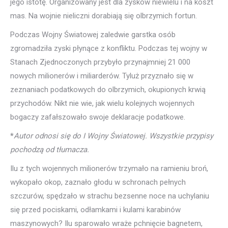
jego istotę. Organizowany jest dla zysków niewielu i na koszt
mas. Na wojnie nieliczni dorabiają się olbrzymich fortun.
Podczas Wojny Światowej zaledwie garstka osób
zgromadziła zyski płynące z konfliktu. Podczas tej wojny w
Stanach Zjednoczonych przybyło przynajmniej 21 000
nowych milionerów i miliarderów. Tyluż przyznało się w
zeznaniach podatkowych do olbrzymich, okupionych krwią
przychodów. Nikt nie wie, jak wielu kolejnych wojennych
bogaczy zafałszowało swoje deklaracje podatkowe.
*
Autor odnosi się do I Wojny Światowej. Wszystkie przypisy
pochodzą od tłumacza.
Ilu z tych wojennych milionerów trzymało na ramieniu broń,
wykopało okop, zaznało głodu w schronach pełnych
szczurów, spędzało w strachu bezsenne noce na uchylaniu
się przed pociskami, odłamkami i kulami karabinów
maszynowych? Ilu sparowało wraże pchnięcie bagnetem,