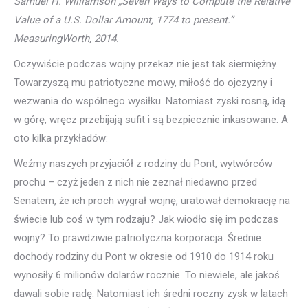
Samuel H. Williamson „Seven Ways to Compute the Relative
Value of a U.S. Dollar Amount, 1774 to present.”
MeasuringWorth, 2014.
Oczywiście podczas wojny przekaz nie jest tak siermiężny.
Towarzyszą mu patriotyczne mowy, miłość do ojczyzny i
wezwania do wspólnego wysiłku. Natomiast zyski rosną, idą
w górę, wręcz przebijają sufit i są bezpiecznie inkasowane. A
oto kilka przykładów:
Weźmy naszych przyjaciół z rodziny du Pont, wytwórców
prochu – czyż jeden z nich nie zeznał niedawno przed
Senatem, że ich proch wygrał wojnę, uratował demokrację na
świecie lub coś w tym rodzaju? Jak wiodło się im podczas
wojny? To prawdziwie patriotyczna korporacja. Średnie
dochody rodziny du Pont w okresie od 1910 do 1914 roku
wynosiły 6 milionów dolarów rocznie. To niewiele, ale jakoś
dawali sobie radę. Natomiast ich średni roczny zysk w latach