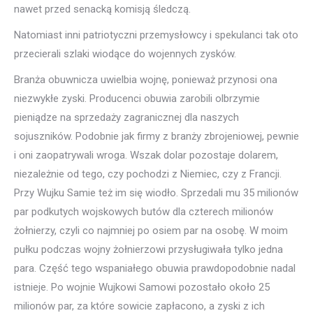
nawet przed senacką komisją śledczą.
Natomiast inni patriotyczni przemysłowcy i spekulanci tak oto
przecierali szlaki wiodące do wojennych zysków.
Branża obuwnicza uwielbia wojnę, ponieważ przynosi ona
niezwykłe zyski. Producenci obuwia zarobili olbrzymie
pieniądze na sprzedaży zagranicznej dla naszych
sojuszników. Podobnie jak firmy z branży zbrojeniowej, pewnie
i oni zaopatrywali wroga. Wszak dolar pozostaje dolarem,
niezależnie od tego, czy pochodzi z Niemiec, czy z Francji.
Przy Wujku Samie też im się wiodło. Sprzedali mu 35 milionów
par podkutych wojskowych butów dla czterech milionów
żołnierzy, czyli co najmniej po osiem par na osobę. W moim
pułku podczas wojny żołnierzowi przysługiwała tylko jedna
para. Część tego wspaniałego obuwia prawdopodobnie nadal
istnieje. Po wojnie Wujkowi Samowi pozostało około 25
milionów par, za które sowicie zapłacono, a zyski z ich