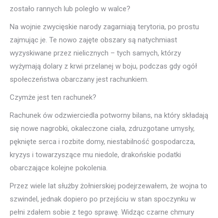
zostało rannych lub poległo w walce?
Na wojnie zwycięskie narody zagarniają terytoria, po prostu
zajmując je. Te nowo zajęte obszary są natychmiast
wyzyskiwane przez nielicznych – tych samych, którzy
wyżymają dolary z krwi przelanej w boju, podczas gdy ogół
społeczeństwa obarczany jest rachunkiem.
Czymże jest ten rachunek?
Rachunek ów odzwierciedla potworny bilans, na który składają
się nowe nagrobki, okaleczone ciała, zdruzgotane umysły,
pęknięte serca i rozbite domy, niestabilność gospodarcza,
kryzys i towarzyszące mu niedole, drakońskie podatki
obarczające kolejne pokolenia.
Przez wiele lat służby żołnierskiej podejrzewałem, że wojna to
szwindel, jednak dopiero po przejściu w stan spoczynku w
pełni zdałem sobie z tego sprawę. Widząc czarne chmury