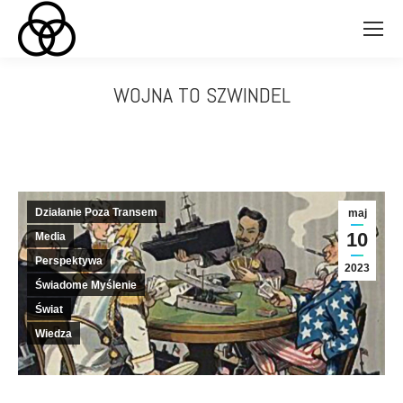
WOJNA TO SZWINDEL
Jesteś tutaj:
Działanie Poza Transem
maj
10
Media
Perspektywa
2023
Świadome Myślenie
Świat
Wiedza