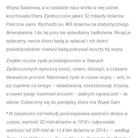
Wojna Światowa, a w zasadzie nasz krótki w niej udział,
kosztowała Stany Zjednoczone jakieś 52 miliardy dolarów.
Policzcie sami. Wychodzi po 400 dolarów na statystycznego
Amerykanina. I do tej pory nie spłaciliśmy zadłużenia. Wciąż je
spłacamy, nasze dzieci będą je spłacać i ich dzieci
prawdopodobnie również będą pokrywać koszty tej wojny.
Zwykłe roczne zyski przedsiębiorstw w Stanach
Zjednoczonych wynoszą sześć, osiem, dziesięć, a czasami
dwanaście procent. Natomiast zyski w czasie wojny – ach, to
już zupełnie co innego – dwadzieścia, sześćdziesiąt, trzysta,
a nawet tysiąc osiemset procent – żadnych ograniczeń – ile
wlezie. Dobierzmy się do pieniędzy, które ma Wujek Sam.
*
W zależności od metody porównywania wartości dolara w
czasie, wartość 52 mld dolarów w 1918 r. odpowiada
wartości od 539 mld do 11,4 bln dolarów w 2014 r. – według