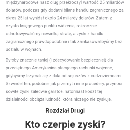
międzynarodowe nasz dług przekroczył wartość 25 miliardów
dolarów, podczas gdy dodatni bilans handlu zagranicznego za
okres 25 lat wyniósł około 24 miliardy dolarów. Zatem z
czysto księgowego punktu widzenia, rokrocznie
odnotowywaliśmy niewielką stratę, a zyski z handlu
zagranicznego prawdopodobnie i tak zainkasowalibyśmy bez
udziału w wojnach.
Byłoby znacznie taniej (i zdecydowanie bezpieczniej) dla
przeciętnego Amerykanina płacącego rachunki wojenne,
gdybyśmy trzymali się z dala od sojuszów z cudzoziemcami.
Szwindel ten, podobnie jak przemyt i inne procedery, przynosi
sowite zyski zaledwie garstce, natomiast koszt tej
działalności obciąża ludność, która niczego nie zyskuje.
Rozdział Drugi
Kto czerpie zyski?