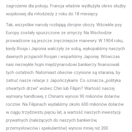
zagrożenie dla pokoju. Francja właśnie wydłużyła okres służby
wojskowej dla młodzieży z roku do 18 miesięcy.
Tak, wszystkie narody rozbijają zbrojne obozy. Wściekłe psy
Europy zostały spuszczone ze smyczy. Na Wschodzie
prowadzone są jeszcze zręczniejsze manewry. W 1904 roku,
kiedy Rosja i Japonia walczyły ze sobą, wykopaliśmy naszych
dawnych przyjaciół Rosjan i wsparliśmy Japonię. Wówczas
nasi niezwykle hojni międzynarodowi bankierzy finansowali
tych ostatnich. Natomiast obecnie czynione są starania, by
zatruć nasze relacje z Japończykami. Co oznacza „polityka
otwartych drzwi” wobec Chin lub Filipin? Wartość naszej
wymiany handlowej z Chinami wynosi 90 milionów dolarów
rocznie. Na Filipinach wydaliśmy około 600 milionów dolarów
w ciągu trzydziestu pięciu lat, a wartość naszych inwestycji
prywatnych (należących do naszych bankierów,
przemysłowców i spekulantów) wynosi mniej niż 200