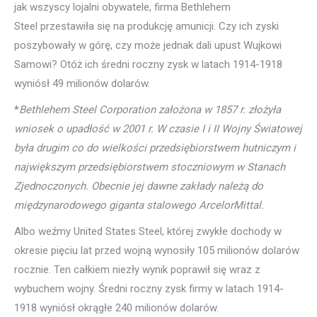
jak wszyscy lojalni obywatele, firma Bethlehem
Steel przestawiła się na produkcję amunicji. Czy ich zyski
poszybowały w górę, czy może jednak dali upust Wujkowi
Samowi? Otóż ich średni roczny zysk w latach 1914-1918
wyniósł 49 milionów dolarów.
*
Bethlehem Steel Corporation założona w 1857 r. złożyła
wniosek o upadłość w 2001 r. W czasie I i II Wojny Światowej
była drugim co do wielkości przedsiębiorstwem hutniczym i
największym przedsiębiorstwem stoczniowym w Stanach
Zjednoczonych. Obecnie jej dawne zakłady należą do
międzynarodowego giganta stalowego ArcelorMittal.
Albo weźmy United States Steel, której zwykłe dochody w
okresie pięciu lat przed wojną wynosiły 105 milionów dolarów
rocznie. Ten całkiem niezły wynik poprawił się wraz z
wybuchem wojny. Średni roczny zysk firmy w latach 1914-
1918 wyniósł okrągłe 240 milionów dolarów.