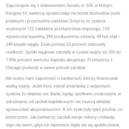
Zapoznajcie się z dokumentem Senatu nr 259, w którym
Kongres 65. kadencji sprawozdaje na temat dochodów osób
prawnych i przychodów państwa. Dotyczy to zysków
wojennych 122 zakładów przetwórstwa mięsnego, 153
wytwórców bawełny, 299 producentów odzieży, 49 hut stali i
340 kopalń węgla. Zyski poniżej 25 procent stanowiły
rzadkość. Spółki węglowe zarobiły w czasie wojny od 100 do
7 856 procent wartości kapitału akcyjnego. Przetwórcy z
Chicago podwoili, a nawet potroili zarobek.
Nie wolno nam zapomnieć o bankierach, którzy finansowali
wielką wojnę. Jeżeli ktoś zebrał śmietankę z wojennych
zysków, to właśnie oni. Banki, będąc spółkami osobowymi, w
odróżnieniu od spółek kapitałowych, nie muszą składać
sprawozdań akcjonariuszom. A ich zyski były tyleż poufne, co
bezbrzeżne. Jak bankierzy zarobili swoje miliony i miliardy,
tego nie wiem, gdyż ich tajemnice nigdy nie są upubliczniane,