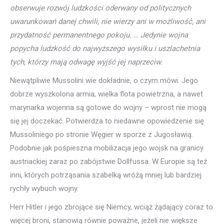
obserwuje rozwój ludzkości oderwany od politycznych
uwarunkowań danej chwili, nie wierzy ani w możliwość, ani
przydatność permanentnego pokoju. … Jedynie wojna
popycha ludzkość do najwyższego wysiłku i uszlachetnia
tych, którzy mają odwagę wyjść jej naprzeciw.
Niewątpliwie Mussolini wie dokładnie, o czym mówi. Jego
dobrze wyszkolona armia, wielka flota powietrzna, a nawet
marynarka wojenna są gotowe do wojny – wprost nie mogą
się jej doczekać. Potwierdza to niedawne opowiedzenie się
Mussoliniego po stronie Węgier w sporze z Jugosławią.
Podobnie jak pośpieszna mobilizacja jego wojsk na granicy
austriackiej zaraz po zabójstwie Dollfussa. W Europie są też
inni, których potrząsania szabelką wróżą mniej lub bardziej
rychły wybuch wojny.
Herr Hitler i jego zbrojące się Niemcy, wciąż żądający coraz to
więcej broni, stanowią równie poważne, jeżeli nie większe