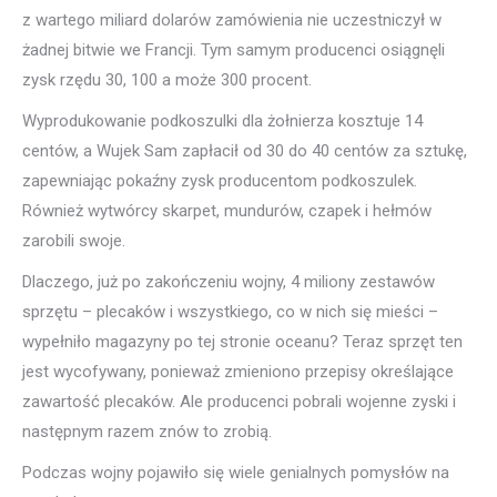
z wartego miliard dolarów zamówienia nie uczestniczył w
żadnej bitwie we Francji. Tym samym producenci osiągnęli
zysk rzędu 30, 100 a może 300 procent.
Wyprodukowanie podkoszulki dla żołnierza kosztuje 14
centów, a Wujek Sam zapłacił od 30 do 40 centów za sztukę,
zapewniając pokaźny zysk producentom podkoszulek.
Również wytwórcy skarpet, mundurów, czapek i hełmów
zarobili swoje.
Dlaczego, już po zakończeniu wojny, 4 miliony zestawów
sprzętu – plecaków i wszystkiego, co w nich się mieści –
wypełniło magazyny po tej stronie oceanu? Teraz sprzęt ten
jest wycofywany, ponieważ zmieniono przepisy określające
zawartość plecaków. Ale producenci pobrali wojenne zyski i
następnym razem znów to zrobią.
Podczas wojny pojawiło się wiele genialnych pomysłów na