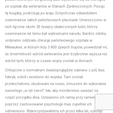
ze szpitali dla weteranów w Stanach Zjednoczonych. Pisząc
tę książkę, podróżuję po kraju. Dotychczas odwiedziłem
osiemnaście takich państwowych placówek. Umieszczono w
nich łącznie około 50 tysięcy okaleczonych ludzi, którzy
osiemnaście lat temu byli wybrańcami narodu. Bardzo zdolny
ordynator oddziału chirurgii państwowego szpitala w
Milwaukee, w którym leży 3 800 żywych trupów, powiedział mi,
że śmiertelność wśród weteranów jest trzykrotnie wyższa niż
wśród tych, którzy w czasie wojny zostali w domach.
Chłopców o normalnym światopoglądzie zabrano z pól, biur,
fabryk, szkół i wcielono do wojska. Tam zostali
przekształceni, zbudowani na nowo, zmuszeni do wykonania
swoistego „w tył zwrot” tak, aby morderstwo uważać za
część porządku dnia. Ustawiono ich ramię przy ramieniu i
poprzez zastosowanie psychologii mas zupełnie ich
odmieniono. Wykorzystywaliśmy ich przez kilka lat, szkoląc