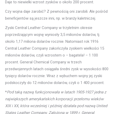
Daje to niewielki wzrost zysków o około 200 procent.
Czy wojna daje zarobić? Z pewnością oni zarobili. Ale pośród
beneficjentów są jeszcze inni, np. w branży kaletniczej.
Zyski Central Leather Company w trzyletnim okresie
poprzedzającym wojnę wyniosły 3,5 milionów dolarów, tj.
około 1,17 miliona dolarów rocznie. Natomiast rok 1916
Central Leather Company zakończyła zyskiem wielkości 15
milionów dolarów, czyli wzrostem o – bagatela! – 1 100
procent. General Chemical Company w trzech
przedwojennych latach osiągała średni zysk w wysokości 800
tysięcy dolarów rocznie. Wraz z wybuchem wojny jej zyski
podskoczyły do 12 milionów dolarów, czyli o 1 400 procent.
*
Pod taką nazwą funkcjonowała w latach 1905-1927 jedna z
największych amerykańskich korporacji przełomu wieków
XIX i XX, która wcześniej i później działała pod nazwą United
States Leather Company. Założona w 1899 r. General