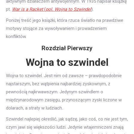
aktywnym działaczem antywojennym. W 1935 napisał książkę
pt.
War is a Racket
(
pol. Wojna to Szwindel
).
Poniżej treść jego książki, która rzuca światło na prawdziwe
motywy stojące za wywoływaniem i prowadzeniem
konfliktów.
Rozdział Pierwszy
Wojna to szwindel
Wojna to szwindel. Jest nim od zawsze – prawdopodobnie
najstarszym, bez wątpienia najbardziej zyskownym, z
pewnością najkrwawszym. Jedynym szwindlem o
międzynarodowym zasięgu, przynoszącym zyski liczone w
dolarach, a straty w ludziach.
Szwindel najlepiej określić, jak sądzę, jako coś, co nie jest tym,
czym jawi się większości ludzi. Jedynie wtajemniczeni znają