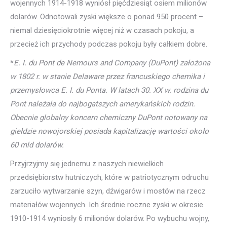
wojennych 1914-1918 wyniósł pięćdziesiąt osiem milionów
dolarów. Odnotowali zyski większe o ponad 950 procent –
niemal dziesięciokrotnie więcej niż w czasach pokoju, a
przecież ich przychody podczas pokoju były całkiem dobre.
*
E. I. du Pont de Nemours and Company (DuPont) założona
w 1802 r. w stanie Delaware przez francuskiego chemika i
przemysłowca E. I. du Ponta. W latach 30. XX w. rodzina du
Pont należała do najbogatszych amerykańskich rodzin.
Obecnie globalny koncern chemiczny DuPont notowany na
giełdzie nowojorskiej posiada kapitalizację wartości około
60 mld dolarów.
Przyjrzyjmy się jednemu z naszych niewielkich
przedsiębiorstw hutniczych, które w patriotycznym odruchu
zarzuciło wytwarzanie szyn, dźwigarów i mostów na rzecz
materiałów wojennych. Ich średnie roczne zyski w okresie
1910-1914 wyniosły 6 milionów dolarów. Po wybuchu wojny,