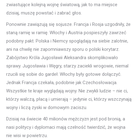
zwiastujące kolejną wojnę światową, jak to ma miejsce
dzisiaj, muszę powstać i zabrać głos.
Ponownie zawiązują się sojusze. Francja i Rosja uzgodniły, że
staną ramię w ramię. Włochy i Austria pospieszyły zawrzeć
podobny pakt. Polska i Niemcy spoglądają na siebie zalotnie,
ani na chwilę nie zapomniawszy sporu o polski korytarz.
Zabójstwo Króla Jugosławii Aleksandra skomplikowało
sprawy. Jugosławia i Węgry, starzy zaciekli wrogowie, niemal
rzucili się sobie do gardeł. Włochy były gotowe dołączyć.
Jednak Francja czekała, podobnie jak Czechosłowacja.
Wszystkie te kraje wyglądają wojny. Nie zwykli ludzie – nie ci,
którzy walczą, płacą i umierają – jedynie ci, którzy wszczynają
wojny i liczą zyski w domowym zaciszu.
Dzisiaj na świecie 40 milionów mężczyzn jest pod bronią, a
nasi politycy i dyplomaci mają czelność twierdzić, że wojna
nie wisi w powietrzu.