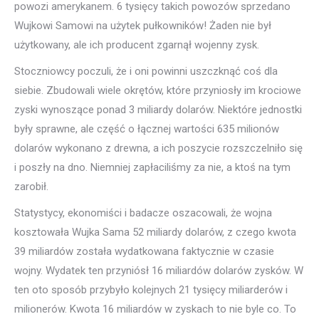
powozi amerykanem. 6 tysięcy takich powozów sprzedano
Wujkowi Samowi na użytek pułkowników! Żaden nie był
użytkowany, ale ich producent zgarnął wojenny zysk.
Stoczniowcy poczuli, że i oni powinni uszczknąć coś dla
siebie. Zbudowali wiele okrętów, które przyniosły im krociowe
zyski wynoszące ponad 3 miliardy dolarów. Niektóre jednostki
były sprawne, ale część o łącznej wartości 635 milionów
dolarów wykonano z drewna, a ich poszycie rozszczelniło się
i poszły na dno. Niemniej zapłaciliśmy za nie, a ktoś na tym
zarobił.
Statystycy, ekonomiści i badacze oszacowali, że wojna
kosztowała Wujka Sama 52 miliardy dolarów, z czego kwota
39 miliardów została wydatkowana faktycznie w czasie
wojny. Wydatek ten przyniósł 16 miliardów dolarów zysków. W
ten oto sposób przybyło kolejnych 21 tysięcy miliarderów i
milionerów. Kwota 16 miliardów w zyskach to nie byle co. To