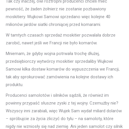
Tak czy inaczej, owi roztropni producenci chcieli mieć
pewność, że żaden żołnierz nie zostanie pozbawiony
moskitiery. Wujkowi Samowi sprzedano więc kolejne 40
milionów jardów siatki chroniącej przed komarami.
W tamtych czasach sprzedaż moskitier pozwalała dobrze
zarobić, nawet jeśli we Francji nie było komarów.
Mniemam, że gdyby wojna potrwała trochę dłużej,
przedsiębiorczy wytwórcy moskitier sprzedaliby Wujkowi
Samowi kilka dostaw komarów do wypuszczenia we Francji,
tak aby sprokurować zamówienia na kolejne dostawy ich
produktu.
Producenci samolotów i silników sądzili, że również im
powinny przypaść słuszne zyski z tej wojny. Czemużby nie?
Wszyscy inni zarabiali, więc Wujek Sam wydał miliard dolarów
– spróbujcie za życia zliczyć do tylu – na samoloty, które
nigdy nie wzniosły się nad ziemię. Ani jeden samolot czy silnik