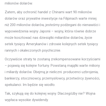
milionów dolarów.
Zatem, aby ochronić handel z Chinami wart 90 milionów
dolarów oraz prywatne inwestycje na Filipinach warte mniej
niż 200 milionów dolarów, jesteśmy podżegani do nienawiści i
wypowiedzenia wojny Japonii – wojny, która równie dobrze
może kosztować nas dziesiątki miliardów dolarów, życie
setek tysięcy Amerykanów i zdrowie kolejnych setek tysięcy
rannych i okaleczonych psychicznie.
Oczywiście straty te zostaną zrekompensowane korzyściami
– pojawią się kolejne fortuny. Powstaną majątki warte miliony
i miliardy dolarów. Obejmą je nieliczni: producenci uzbrojenia,
bankierzy, stoczniowcy, przemysłowcy, przetwórcy żywności,
spekulanci. Im będzie się wiodło.
Tak, szykują się do kolejnej wojny. Dlaczegóżby nie? Wojna
wypłaca wysokie dywidendy.