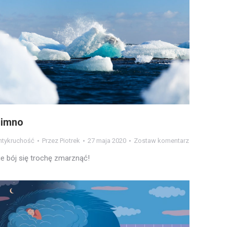
imno
ntykruchość
Przez
Piotrek
27 maja 2020
Zostaw komentarz
ie bój się trochę zmarznąć!