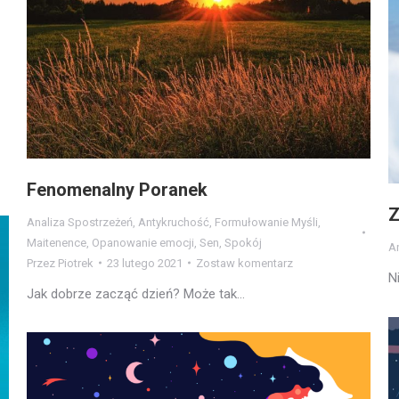
Fenomenalny Poranek
Z
Analiza Spostrzeżeń
,
Antykruchość
,
Formułowanie Myśli
,
Maitenence
,
Opanowanie emocji
,
Sen
,
Spokój
A
Przez
Piotrek
23 lutego 2021
Zostaw komentarz
N
Jak dobrze zacząć dzień? Może tak…