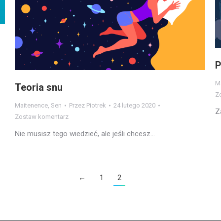
P
M
Teoria snu
Z
Maitenence
,
Sen
Przez
Piotrek
24 lutego 2020
Z
Zostaw komentarz
Nie musisz tego wiedzieć, ale jeśli chcesz…
←
1
2