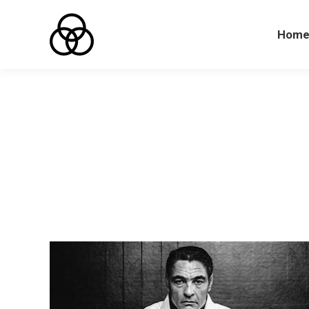
Hom
Hom