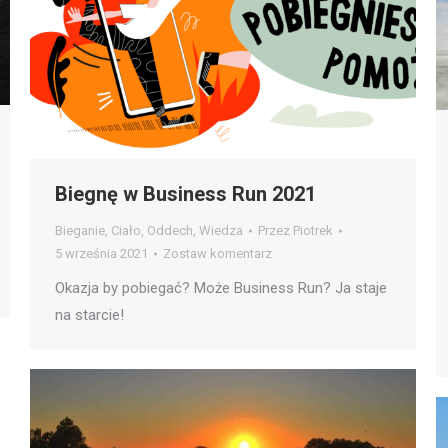
Biegnę w Business Run 2021
Bieganie
,
Ciało
,
Oddech
,
Wiedza
Przez
Piotrek
5 września 2021
Zostaw komentarz
Okazja by pobiegać? Może Business Run? Ja staje
na starcie!