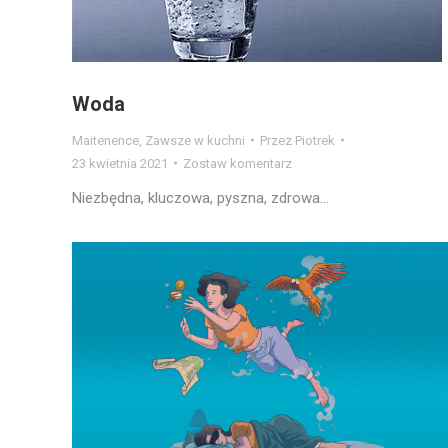
Woda
Maitenence
,
Zawsze w kuchni
Przez
Piotrek
23 kwietnia 2021
Zostaw komentarz
Niezbędna, kluczowa, pyszna, zdrowa…