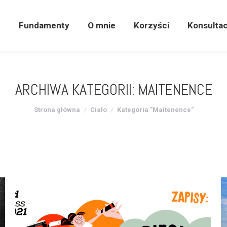
e
Fundamenty
O mnie
Korzyści
Konsulta
e
Fundamenty
O mnie
Korzyści
Konsultac
ARCHIWA KATEGORII:
MAITENENCE
Jesteś tutaj:
Strona główna
Ciało
Kategoria "Maitenence"