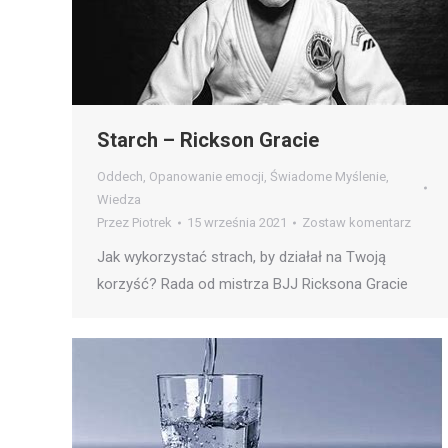
Starch – Rickson Gracie
Oddech
,
Opanowanie emocji
,
Świadome Myślenie
,
Wiedza
Przez
Piotrek
15 września 2021
Zostaw komentarz
Jak wykorzystać strach, by działał na Twoją
korzyść? Rada od mistrza BJJ Ricksona Gracie