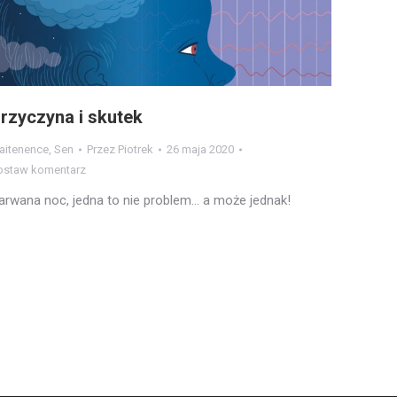
rzyczyna i skutek
aitenence
,
Sen
Przez
Piotrek
26 maja 2020
ostaw komentarz
arwana noc, jedna to nie problem… a może jednak!