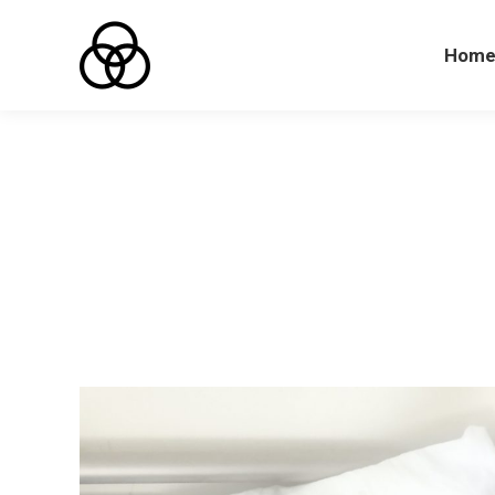
Hom
Hom