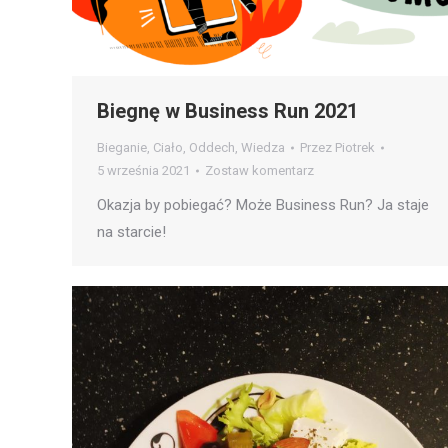
Biegnę w Business Run 2021
Bieganie
,
Ciało
,
Oddech
,
Wiedza
Przez
Piotrek
5 września 2021
Zostaw komentarz
Okazja by pobiegać? Może Business Run? Ja staje
na starcie!