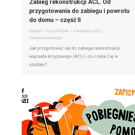
Zabieg rekonstrukcji ACL. Od
przygotowania do zabiegu i powrotu
do domu – część II
Kolano
Przez
Piotrek
4 września 2022
Zostaw komentarz
Jak przygotować się do zabiegu rekonstrukcji
więzadła krzyżowego (ACL) i co czeka Cię w
szpitalu?