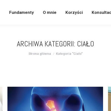
e
Fundamenty
O mnie
Korzyści
Konsulta
e
Fundamenty
O mnie
Korzyści
Konsultac
ARCHIWA KATEGORII:
CIAŁO
Jesteś tutaj:
Strona główna
Kategoria "Ciało"