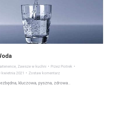
Woda
aitenence
,
Zawsze w kuchni
Przez
Piotrek
 kwietnia 2021
Zostaw komentarz
iezbędna, kluczowa, pyszna, zdrowa…