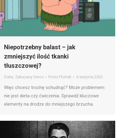
Niepotrzebny balast – jak
zmniejszyć ilość tkanki
tłuszczowej?
Dieta
,
Zakazany Owoc
Przez
Piotrek
4 sierpnia 2022
Więc chcesz trochę schudnąć? Może problemem
nie jest dieta czy ćwiczenia. Sprawdź kluczowe
elementy na drodze do mniejszego brzucha.