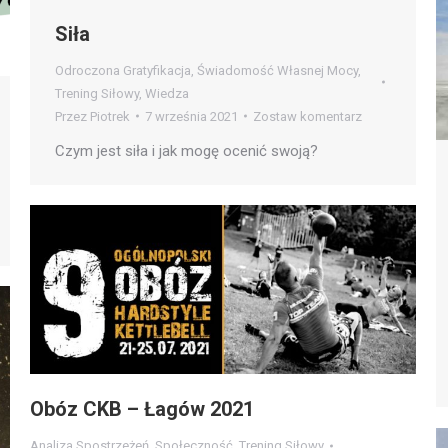
Siła
Odroczona Gratyfikacja
,
Świadomość Własnej Mocy
,
Trening Siłowy
,
Wiedza
Przez
Piotrek
7 września 2021
Zostaw komentarz
Czym jest siła i jak mogę ocenić swoją?
Obóz CKB – Łagów 2021
Analiza Spostrzeżeń
,
Społeczność
,
Trening Siłowy