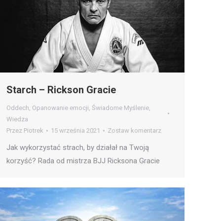
Starch – Rickson Gracie
Oddech
,
Opanowanie emocji
,
Świadome Myślenie
,
Wiedza
Przez
Piotrek
15 września 2021
Zostaw komentarz
Jak wykorzystać strach, by działał na Twoją
korzyść? Rada od mistrza BJJ Ricksona Gracie