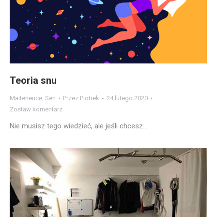
Teoria snu
Maitenence
,
Sen
Przez
Piotrek
24 lutego 2020
Zostaw komentarz
Nie musisz tego wiedzieć, ale jeśli chcesz…