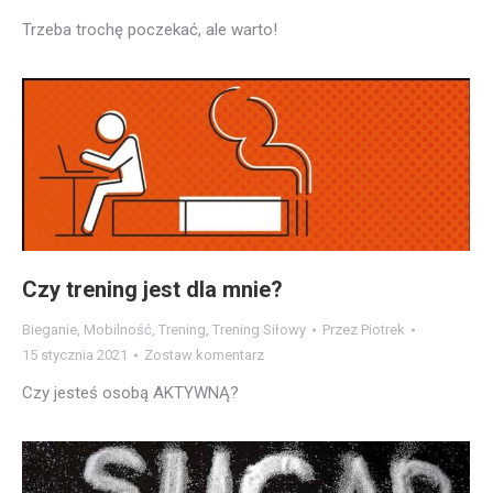
Trzeba trochę poczekać, ale warto!
Czy trening jest dla mnie?
Bieganie
,
Mobilność
,
Trening
,
Trening Siłowy
Przez
Piotrek
15 stycznia 2021
Zostaw komentarz
Czy jesteś osobą AKTYWNĄ?