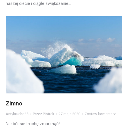
naszej diecie i ciągłe zwiększanie…
Zimno
Antykruchość
Przez
Piotrek
27 maja 2020
Zostaw komentarz
Nie bój się trochę zmarznąć!