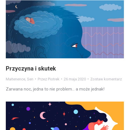
Przyczyna i skutek
Maitenence
,
Sen
Przez
Piotrek
26 maja 2020
Zostaw komentarz
Zarwana noc, jedna to nie problem… a może jednak!