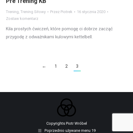
Pre Trening KB
Trening
,
Trening Siłowy
Przez
Piotrek
16 stycznia 2020
Zostaw komentarz
Kila prostych ćwiczeń, które pomogę ci dobrze zacząć
przygodę z odważnikami kulowymi kettelbell.
←
1
2
3
Copyrights Piotr Wróbel
Poprzednio używane menu 19