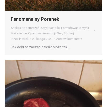
Fenomenalny Poranek
Analiza Spostrzeżeń
,
Antykruchość
,
Formułowanie Myśli
,
Maitenence
,
Opanowanie emocji
,
Sen
,
Spokój
Przez
Piotrek
23 lutego 2021
Zostaw komentarz
Jak dobrze zacząć dzień? Może tak…