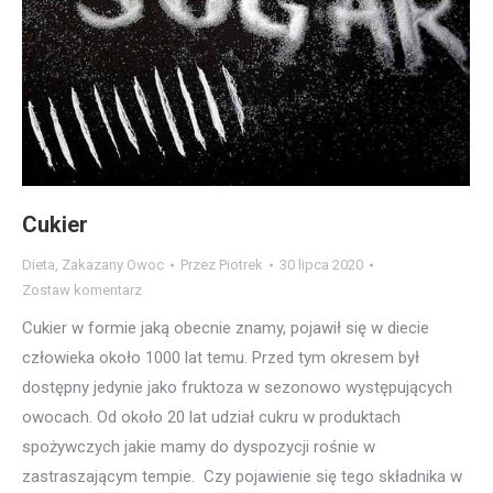
Cukier
Dieta
,
Zakazany Owoc
Przez
Piotrek
30 lipca 2020
Zostaw komentarz
Cukier w formie jaką obecnie znamy, pojawił się w diecie
człowieka około 1000 lat temu. Przed tym okresem był
dostępny jedynie jako fruktoza w sezonowo występujących
owocach. Od około 20 lat udział cukru w produktach
spożywczych jakie mamy do dyspozycji rośnie w
zastraszającym tempie. Czy pojawienie się tego składnika w