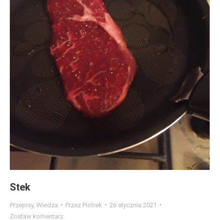
Stek
Przepisy
,
Wiedza
Przez
Piotrek
26 stycznia 2021
Zostaw komentarz